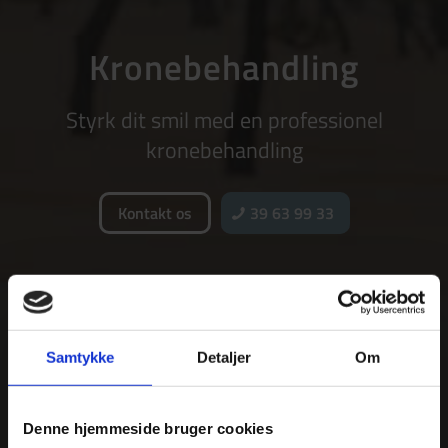
Kronebehandling
Styrk dit smil med en professionel
kronebehandling
Kontakt os
39 63 99 33
Samtykke
Detaljer
Om
Denne hjemmeside bruger cookies