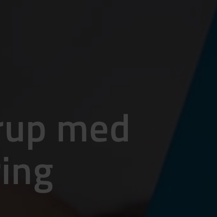
rup med
ing