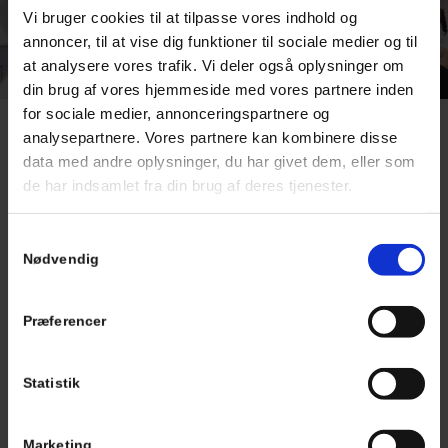
Vi bruger cookies til at tilpasse vores indhold og
annoncer, til at vise dig funktioner til sociale medier og til
at analysere vores trafik. Vi deler også oplysninger om
din brug af vores hjemmeside med vores partnere inden
for sociale medier, annonceringspartnere og
analysepartnere. Vores partnere kan kombinere disse
Smertefrie behandlinger i en
data med andre oplysninger, du har givet dem, eller som
behagelig atmosfære
de har indsamlet fra din brug af deres tjenester.
Vores tandlæge nær Skovshoved har stor forståelse for, at
Samtykkevalg
tandlægebesøg kan være en udfordring for mange, og derfor
Nødvendig
gør vi os umage med at skabe en afslappende atmosfære, hvor
du kan føle dig tryg. Vores mål er at sikre en smertefri
Præferencer
oplevelse, og vi tilpasser behandlingen, så den passer bedst
muligt til dine behov. Med et roligt miljø og omsorgsfuld
behandling ønsker vi at gøre dit besøg til en positiv oplevelse
Statistik
hver gang.
Hos Ordrup Tand tilbyder vi et bredt udvalg af behandlinger, så
Marketing