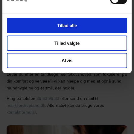
du kan få opfyldt dine behov ét sted. Fra rutinemæssige
eftersyn og tandrensninger til mere specialiserede
behandlinger står vores team klar til at give dig den rette pleje.
Hvis der er behov for yderligere ekspertise, samarbejder vi med
Tillad alle
udvalgte specialister, så du altid kan føle dig tryg.
Tillad valgte
Book en tid hos din tandlæge nær
Skovshoved
Afvis
Leder du efter en tandlæge nær Skovshoved, som fokuserer på
din komfort og velvære? Vi kan hjælpe dig med at opnå sund
mundhygiejne og et smil, der holder.
Ring på telefon
39 63 99 33
eller send en mail til
mail@ordruptand.dk
. Alternativt kan du bruge vores
kontaktformular
.